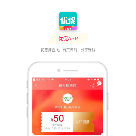
优促APP
优惠券查找，自买省钱，分享赚钱