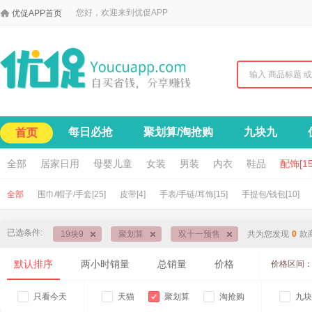

您好，欢迎来到优促APP
优促APP首页
每日必抢
聚划算/淘抢购
九块九
首页
全部
居家日用
母婴儿童
女装
男装
内衣
鞋品
配饰[15
全部
围巾/帽子/手套[25]
皮带[4]
手表/手链/耳饰[15]
手提包/钱包[10]
已选条件:
19块9
聚划算
双十一预售
共为您发现
0
款
默认排序
两小时销量
总销量
价格
价格区间
只看今天
天猫
聚划算
淘抢购
九块