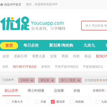

您好，欢迎来到优促APP
优促APP首页
每日必抢
聚划算/淘抢购
九块九
首页
全部
居家日用
母婴儿童
女装
男装
内衣
鞋品
配饰[15
全部
围巾/帽子/手套[24]
皮带[3]
手表/手链/耳饰[15]
手提包/钱包[11]
已选条件:
19块9
聚划算
双十一预售
共为您发现
0
款
默认排序
两小时销量
总销量
价格
价格区间
只看今天
天猫
聚划算
淘抢购
九块