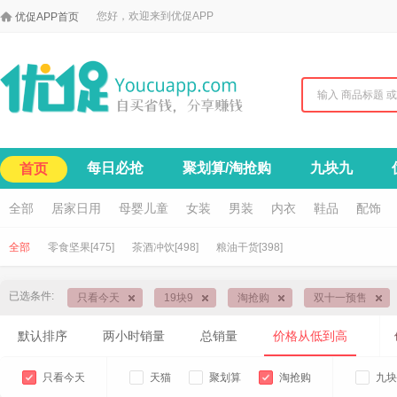

您好，欢迎来到优促APP
优促APP首页
每日必抢
聚划算/淘抢购
九块九
首页
全部
居家日用
母婴儿童
女装
男装
内衣
鞋品
配饰
全部
零食坚果[475]
茶酒冲饮[498]
粮油干货[398]
已选条件:
只看今天
19块9
淘抢购
双十一预售
默认排序
两小时销量
总销量
价格从低到高
只看今天
天猫
聚划算
淘抢购
九块