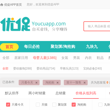

您好，欢迎来到优促APP
优促APP首页
每日必抢
聚划算/淘抢购
九块九
首页
全部
居家日用
母婴儿童[1385]
女装
男装
内衣
鞋品
全部
婴幼服饰[288]
婴幼用品[734]
早教玩具[123]
宝妈必备[240]
已选条件:
只看今天
淘抢购
双十一预售
共为您发现
0
默认排序
两小时销量
总销量
价格从低到高
只看今天
天猫
聚划算
淘抢购
九块