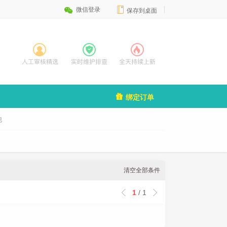


微信登录
保存到桌面

绑定订单
他
清空全部条件
1
/ 1