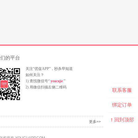
我们的平台
关注“优促APP”，秒杀早知道
如何关注？
1) 查找微信号“
youcujie
”
2) 用微信扫描左侧二维码
联系客服
绑定订单
↑
回到顶部
更多>>