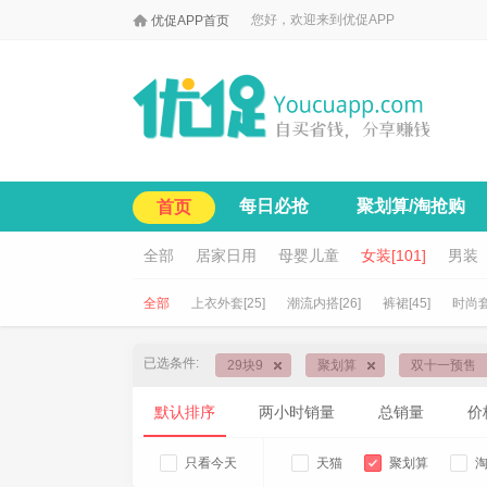

您好，欢迎来到优促APP
优促APP首页
每日必抢
聚划算/淘抢购
首页
全部
居家日用
母婴儿童
女装[101]
男装
全部
上衣外套[25]
潮流内搭[26]
裤裙[45]
时尚套
已选条件:
29块9
聚划算
双十一预售
默认排序
两小时销量
总销量
价
只看今天
天猫
聚划算