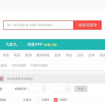
搜索优惠券
九块九
优促APP
[全新上线]
内衣
鞋品
配饰
数码家电
美食
美妆
运动
文体
其
装[5]
大码女装[0]
中老年女装[0]
共为您发现
0
款商品
格
价格区间：
元
元
筛选
淘抢购
九块九
19块9
29块9