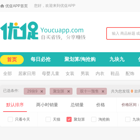

您好，欢迎来到优促APP
优促APP首页
每日必抢
聚划算/淘抢购
九块九
首页
全部
居家日用
母婴儿童
女装
男装
内衣
鞋品
配饰
已选条件:
29块9
聚划算
双十一预售
共为您发现
0
款
默认排序
两小时销量
总销量
价格
价格区间
只看今天
天猫
聚划算
淘抢购
九块