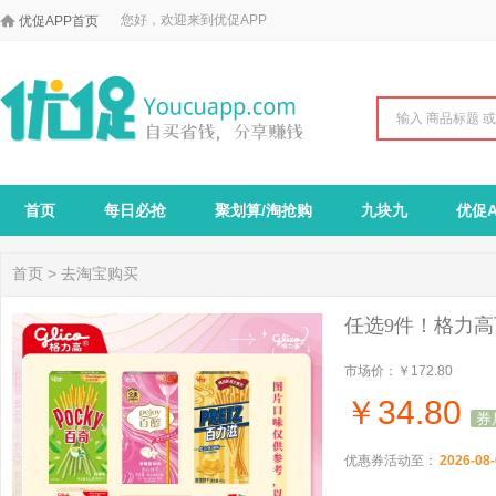

您好，欢迎来到优促APP
优促APP首页
首页
每日必抢
聚划算/淘抢购
九块九
优促A
首页
>
去淘宝购买
任选9件！格力
市场价：
￥172.80
￥
34.80
券
优惠券活动至：
2026-08