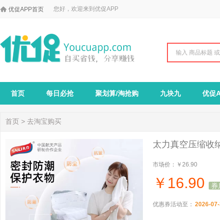

您好，欢迎来到优促APP
优促APP首页
首页
每日必抢
聚划算/淘抢购
九块九
优促A
首页
>
去淘宝购买
太力真空压缩收
市场价：
￥26.90
￥
16.90
券
优惠券活动至：
2026-07