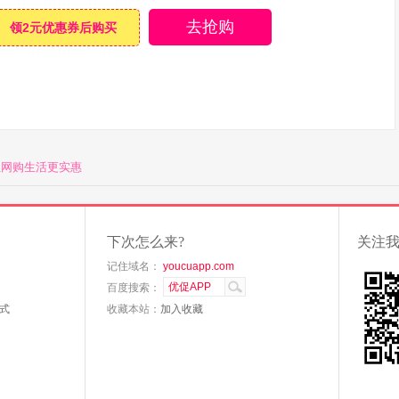
去抢购
领2元优惠券后购买
让网购生活更实惠
下次怎么来?
关注
记住域名：
youcuapp.com
百度搜索：
式
收藏本站：
加入收藏