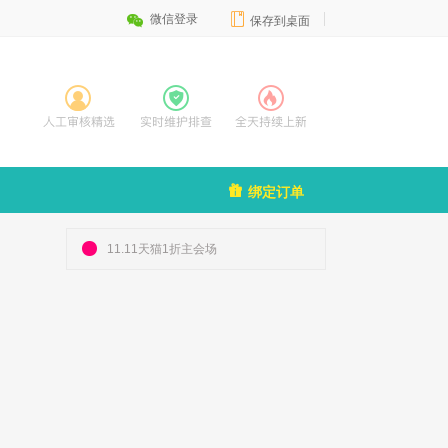


微信登录
保存到桌面

绑定订单
11.11天猫1折主会场