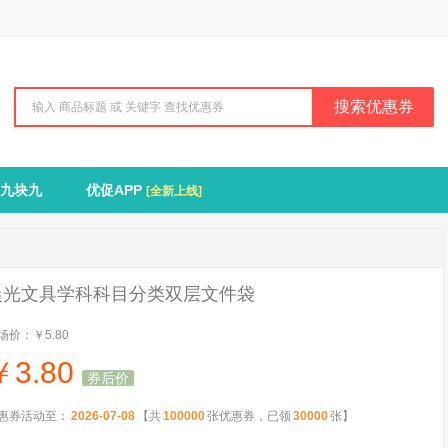
搜索优惠券
九块九
优促APP
[全新上线]
晨光文具学科科目分类双层文件袋
场价：
￥5.80
￥
3.80
券后价
惠券活动至：
2026-07-08
【共
100000
张优惠券，已领
30000
张】