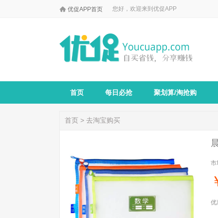

您好，欢迎来到优促APP
优促APP首页
首页
每日必抢
聚划算/淘抢购
首页
>
去淘宝购买
市
优