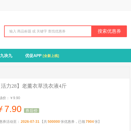
搜索优惠券
九块九
优促APP
[全新上线]
【活力28】老薰衣草洗衣液4斤
场价：
￥9.90
￥
7.90
券后价
惠券活动至：
2026-07-31
【共
500000
张优惠券，已领
7904
张】