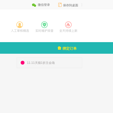


微信登录
保存到桌面

绑定订单
11.11天猫1折主会场