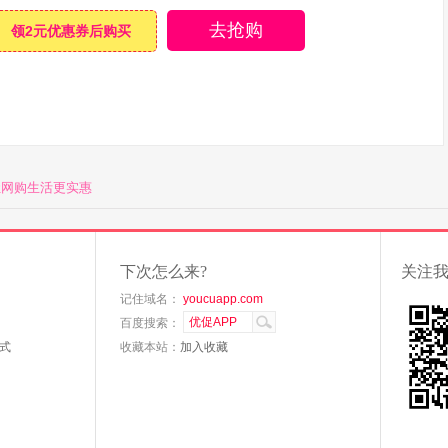
去抢购
领2元优惠券后购买
让网购生活更实惠
下次怎么来?
关注
记住域名：
youcuapp.com
百度搜索：
式
收藏本站：
加入收藏