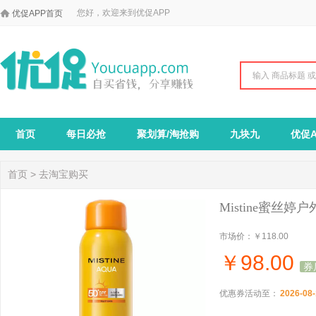

您好，欢迎来到优促APP
优促APP首页
首页
每日必抢
聚划算/淘抢购
九块九
优促A
首页
>
去淘宝购买
Mistine蜜丝婷户
市场价：
￥118.00
￥
98.00
券
优惠券活动至：
2026-08