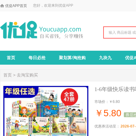

您好，欢迎来到优促APP
优促APP首页
首页
每日必抢
聚划算/淘抢购
九块九
优促A
首页
>
去淘宝购买
1-6年级快乐读
市场价：
￥6.80
￥
5.80
券后
优惠券活动至：
2026-07