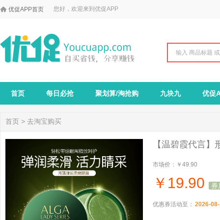

您好，欢迎来到优促APP
优促APP首页
首页
每日必抢
聚划算/淘抢购
九块九
优促A
首页
>
去淘宝购买
【温碧霞代言】形
市场价：
￥49.90
￥
19.90
券
优惠券活动至：
2026-08