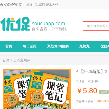

您好，欢迎来到优促APP
优促APP首页
首页
每日必抢
聚划算/淘抢购
九块九
优促A
首页
>
去淘宝购买
A【2026新版】
市场价：
￥19.80
￥
5.80
券后
优惠券活动至：
2026-07