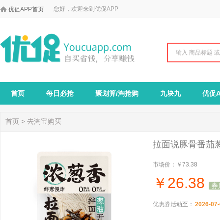

您好，欢迎来到优促APP
优促APP首页
首页
每日必抢
聚划算/淘抢购
九块九
优促A
首页
>
去淘宝购买
拉面说豚骨番茄
市场价：
￥73.38
￥
26.38
券
优惠券活动至：
2026-07