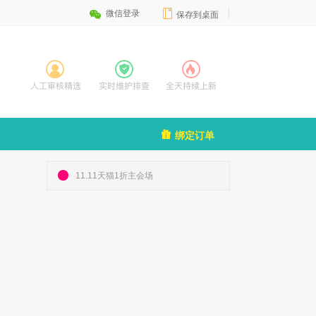


微信登录
保存到桌面

绑定订单
11.11天猫1折主会场