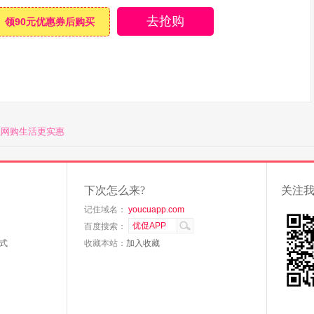
去抢购
领90元优惠券后购买
让网购生活更实惠
下次怎么来?
关注
记住域名：
youcuapp.com
百度搜索：
式
收藏本站：
加入收藏