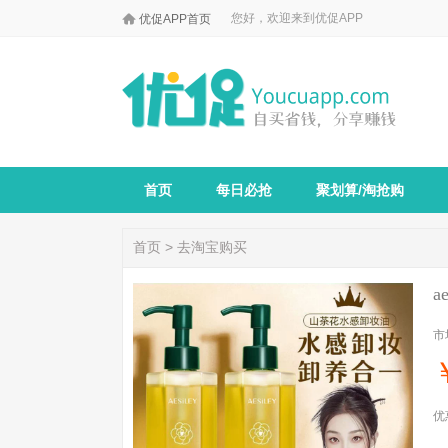

您好，欢迎来到优促APP
优促APP首页
首页
每日必抢
聚划算/淘抢购
首页
>
去淘宝购买
a
市
优