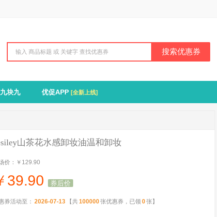
搜索优惠券
九块九
优促APP
[全新上线]
esiley山茶花水感卸妆油温和卸妆
场价：
￥129.90
￥
39.90
券后价
惠券活动至：
2026-07-13
【共
100000
张优惠券，已领
0
张】