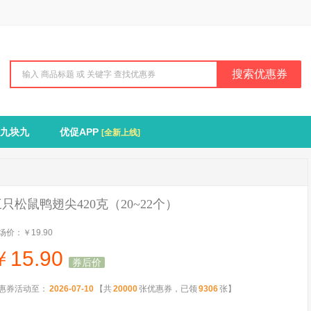
搜索优惠券
九块九
优促APP
[全新上线]
只松鼠鸭翅尖420克（20~22个）
场价：
￥19.90
￥
15.90
券后价
惠券活动至：
2026-07-10
【共
20000
张优惠券，已领
9306
张】