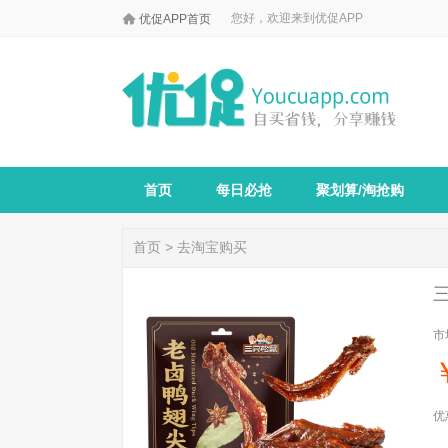

您好，欢迎来到优促APP
优促APP首页
首页
每日必抢
聚划算/淘抢购
首页
>
去淘宝购买
三
市
优