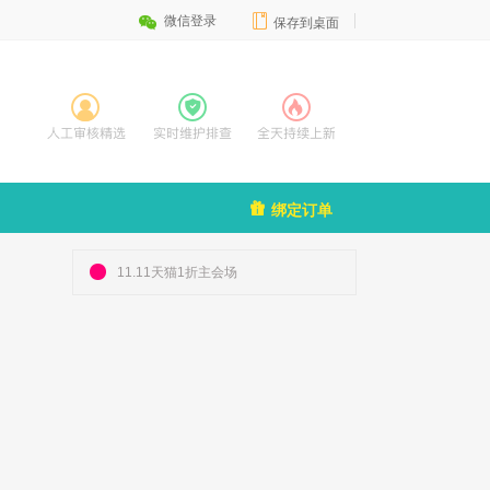


微信登录
保存到桌面

绑定订单
11.11天猫1折主会场