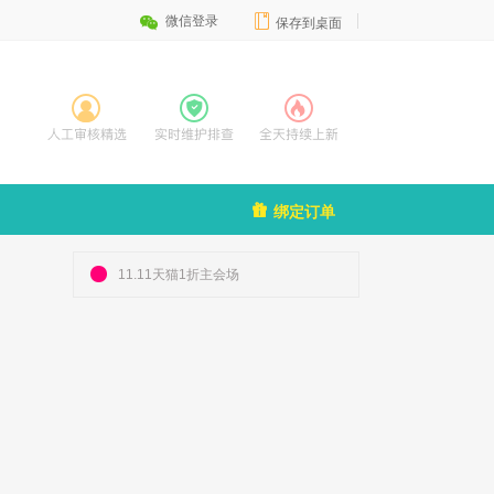


微信登录
保存到桌面

绑定订单
11.11天猫1折主会场