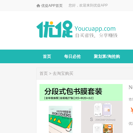

您好，欢迎来到优促APP
优促APP首页
首页
每日必抢
聚划算/淘抢购
首页
>
去淘宝购买
N
市
优