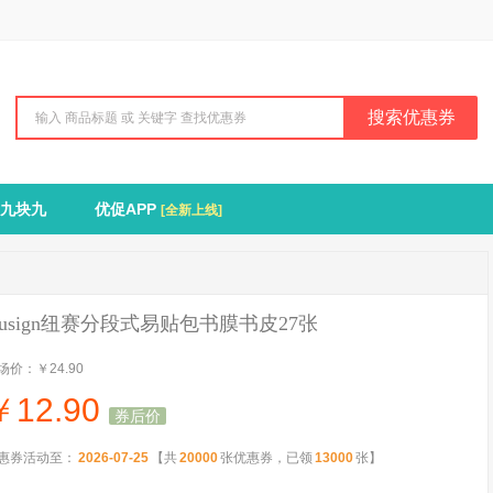
搜索优惠券
九块九
优促APP
[全新上线]
usign纽赛分段式易贴包书膜书皮27张
场价：
￥24.90
￥
12.90
券后价
惠券活动至：
2026-07-25
【共
20000
张优惠券，已领
13000
张】