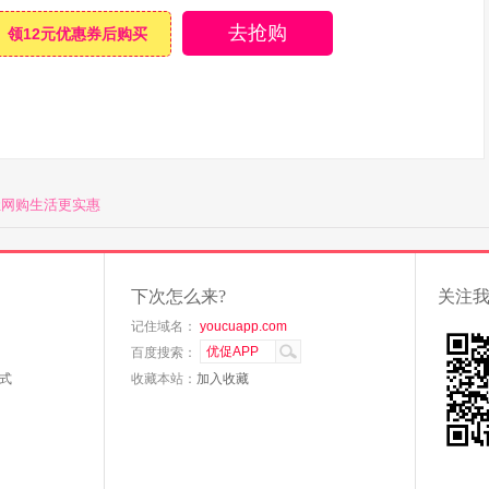
去抢购
领12元优惠券后购买
让网购生活更实惠
下次怎么来?
关注
记住域名：
youcuapp.com
百度搜索：
式
收藏本站：
加入收藏