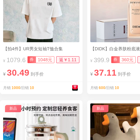
【拍4件】UR男女短袖T恤合集
【DIDK】白金养肤粉底液3
1079.6
399.9
券
券
1048元
返￥1.11
360元
¥
¥
30.49
37.11
¥
到手价
¥
到手价
月销
1000
/日销
10
月销
600
/日销
10
新品
新品