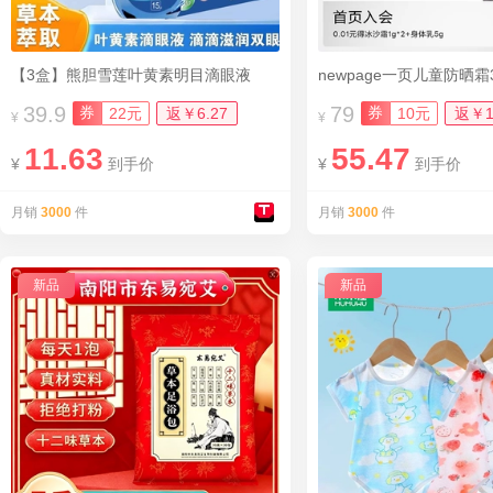
【3盒】熊胆雪莲叶黄素明目滴眼液
newpage一页儿童防晒霜3
39.9
79
券
券
22元
返￥6.27
10元
返￥1
¥
¥
11.63
55.47
¥
到手价
¥
到手价
月销
3000
件
月销
3000
件
新品
新品