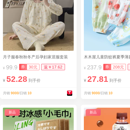
月子服春秋秋冬产后孕妇家居服套装
木木屋儿童防蚊裤夏季薄
99.9
237.9
券
券
30元
返￥17.62
208元
¥
¥
52.28
27.81
¥
到手价
¥
到手价
月销
9000
/日销
10
月销
9000
/日销
10
新品
新品