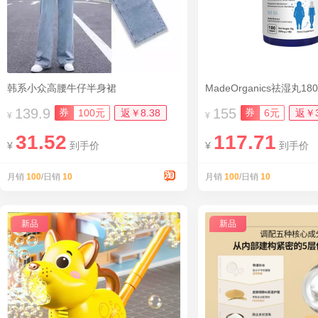
韩系小众高腰牛仔半身裙
MadeOrganics祛湿丸18
139.9
155
券
券
100元
返￥8.38
6元
返￥3
¥
¥
31.52
117.71
¥
到手价
¥
到手价
月销
100
/日销
10
月销
100
/日销
10
新品
新品