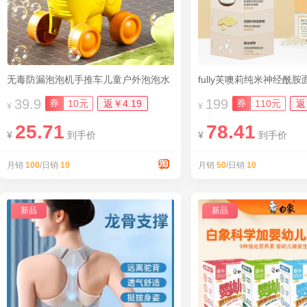
无毒防漏泡泡机手推车儿童户外泡泡水
fully芙噢莉纯米神经酰胺面
39.9
199
券
券
10元
返￥4.19
110元
返
¥
¥
25.71
78.41
¥
到手价
¥
到手价
月销
100
/日销
10
月销
50
/日销
10
新品
新品