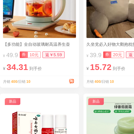
【多功能】全自动玻璃耐高温养生壶
久坐党必入好物大鹅抱枕
49.9
39.9
券
券
10元
返￥5.59
20元
返
¥
¥
34.31
15.72
¥
到手价
¥
到手价
月销
400
/日销
10
月销
400
/日销
10
新品
新品