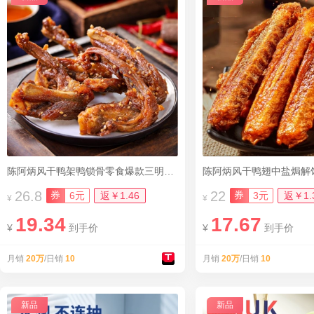
陈阿炳风干鸭架鸭锁骨零食爆款三明特产
26.8
22
券
券
6元
返￥1.46
3元
返￥1.
¥
¥
19.34
17.67
¥
到手价
¥
到手价
月销
20万
/日销
10
月销
20万
/日销
10
新品
新品