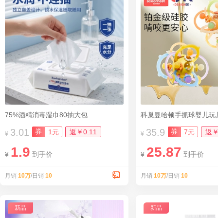
75%酒精消毒湿巾80抽大包
3.01
35.9
券
券
1元
返￥0.11
7元
返￥
¥
¥
1.9
25.87
¥
到手价
¥
到手价
月销
10万
/日销
10
月销
10万
/日销
10
新品
新品