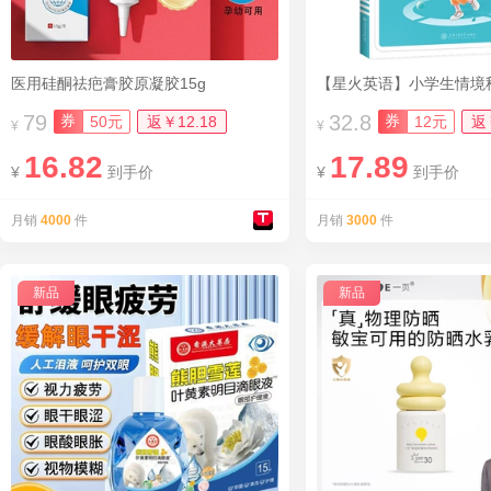
医用硅酮祛疤膏胶原凝胶15g
【星火英语】小学生情境秒
79
32.8
券
券
50元
返￥12.18
12元
返
¥
¥
16.82
17.89
¥
到手价
¥
到手价
月销
4000
件
月销
3000
件
新品
新品