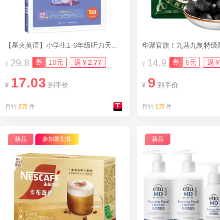
【星火英语】小学生1-6年级听力天天练
华聚官旗！九蒸九制特级黑
29.8
14.9
券
券
10元
返￥2.77
5元
返￥
¥
¥
17.03
9
¥
到手价
¥
到手价
月销
2万
件
月销
1万
件
新品
参加聚划算
新品