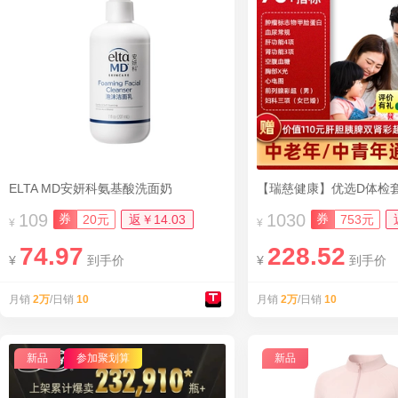
ELTA MD安妍科氨基酸洗面奶
109
1030
券
券
20元
返￥14.03
753元
¥
¥
74.97
228.52
¥
到手价
¥
到手价
月销
2万
/日销
10
月销
2万
/日销
10
新品
参加聚划算
新品