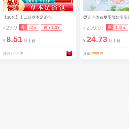
【30包】十二味草本足浴包
婴儿连体衣夏季薄款宝宝
29.9
209.97
券
券
20元
返￥1.39
180元
¥
¥
8.51
24.73
¥
到手价
¥
到手价
月销
2000
件
月销
2000
件