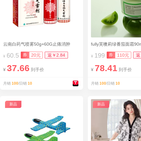
云南白药气喷雾50g+60G止痛消肿
fully芙噢莉绿番茄面霜90m
60.5
199
券
券
20元
返￥2.84
110元
返
¥
¥
37.66
78.41
¥
到手价
¥
到手价
月销
100
/日销
10
月销
100
/日销
10
新品
新品