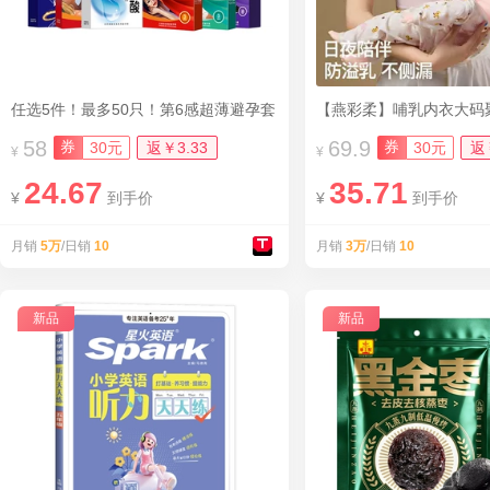
任选5件！最多50只！第6感超薄避孕套
【燕彩柔】哺乳内衣大码
58
69.9
券
券
30元
返￥3.33
30元
返
¥
¥
24.67
35.71
¥
到手价
¥
到手价
月销
5万
/日销
10
月销
3万
/日销
10
新品
新品