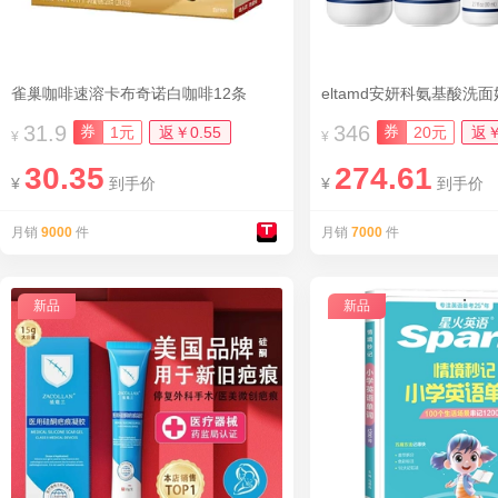
雀巢咖啡速溶卡布奇诺白咖啡12条
eltamd安妍科氨基酸洗面奶
31.9
346
券
券
1元
返￥0.55
20元
返￥
¥
¥
30.35
274.61
¥
到手价
¥
到手价
月销
9000
件
月销
7000
件
新品
新品