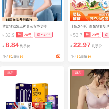
背部辅助矫正神器驼背矫姿带
32.9
53.7
券
券
20元
返￥4.06
29元
返
¥
¥
8.84
22.97
¥
到手价
¥
到手价
月销
50
/日销
10
月销
50
/日销
10
新品
新品