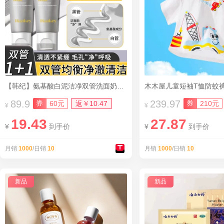
【韩纪】氨基酸白泥洁净双管洗面奶2支
木木屋儿童短袖T恤防蚊
89.9
239.97
券
券
60元
返￥10.47
210元
¥
¥
19.43
27.87
¥
到手价
¥
到手价
月销
1000
/日销
10
月销
1000
/日销
10
新品
新品