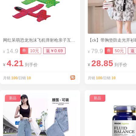
网红呆萌恐龙泡沫飞机弹射枪亲子互动玩具
【ck】带胸垫防走光开衫
14.9
79.9
券
券
10元
返￥0.69
50元
返
¥
¥
4.21
28.85
¥
到手价
¥
到手价
月销
100
/日销
10
月销
100
/日销
10
新品
新品