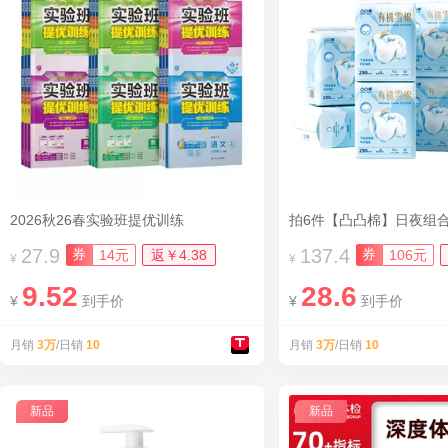
2026秋26春实验班提优训练
拍6件【凸凸棉】日夜组
27.9
137.4
券
券
14元
返￥4.38
106元
¥
¥
9.52
28.6
¥
到手价
¥
到手价
月销
3万
/日销
10
月销
3万
/日销
10
新品
新品