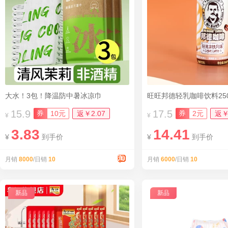
大水！3包！降温防中暑冰凉巾
旺旺邦德轻乳咖啡饮料250
15.9
17.5
券
券
10元
返￥2.07
2元
返￥
¥
¥
3.83
14.41
¥
到手价
¥
到手价
月销
8000
/日销
10
月销
6000
/日销
10
新品
新品