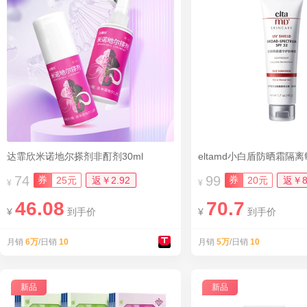
达霏欣米诺地尔搽剂非酊剂30ml
74
99
券
券
25元
返￥2.92
20元
返￥8
¥
¥
46.08
70.7
¥
到手价
¥
到手价
月销
6万
/日销
10
月销
5万
/日销
10
新品
新品