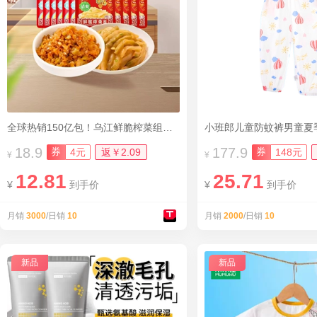
全球热销150亿包！乌江鲜脆榨菜组合！
小班郎儿童防蚊裤男童夏
18.9
177.9
券
券
4元
返￥2.09
148元
¥
¥
12.81
25.71
¥
到手价
¥
到手价
月销
3000
/日销
10
月销
2000
/日销
10
新品
新品