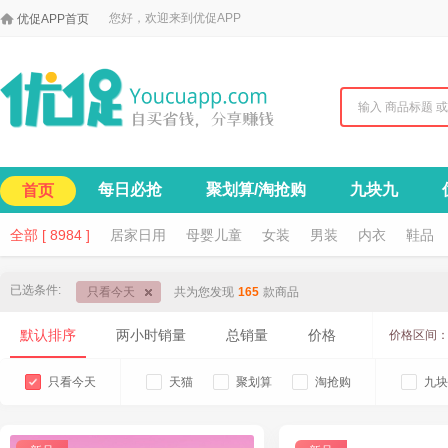

您好，欢迎来到优促APP
优促APP首页
每日必抢
聚划算/淘抢购
九块九
首页
全部 [ 8984 ]
居家日用
母婴儿童
女装
男装
内衣
鞋品
已选条件:
只看今天
共为您发现
165
款商品
默认排序
两小时销量
总销量
价格
价格区间
只看今天
天猫
聚划算
淘抢购
九块