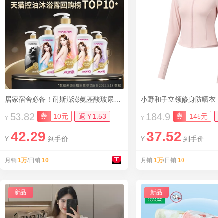
居家宿舍必备！耐斯澎澎氨基酸玻尿酸沐浴露
小野和子立领修身防晒衣
53.82
184.9
券
券
10元
返￥1.53
145元
¥
¥
42.29
37.52
¥
到手价
¥
到手价
月销
1万
/日销
10
月销
1万
/日销
10
新品
新品