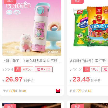
新品
新品
上新！降了！！哈尔斯儿童316L不锈钢保温杯
多口味任选4件】双汇王
229
44.2
券
券
200元
返￥2.03
18元
返
¥
¥
26.97
23.45
¥
到手价
¥
到手价
月销
10万
/日销
50
月销
7万
/日销
50
新品
新品