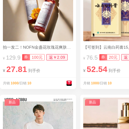
拍一发二！NOFN金盏花玫瑰花爽肤水250ml
【可签到】云南白药膏15
129.9
76.5
券
券
100元
返￥2.09
20元
返
¥
¥
27.81
52.54
¥
到手价
¥
到手价
月销
1000
/日销
10
月销
1000
/日销
10
新品
新品