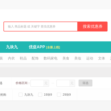
搜索优惠券
九块九
优促APP
[全新上线]
装
内衣
鞋品
配饰
数码家电
美食
美妆
运动
文体
格
价格区间：
元
元
筛选
淘抢购
九块九
19块9
29块9