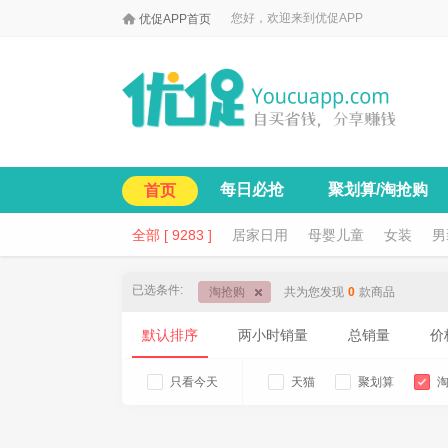

您好，欢迎来到优促APP
优促APP首页
每日必抢
聚划算/淘抢购
首页
全部 [ 9283 ]
居家日用
母婴儿童
女装
男
已选条件:
淘抢购
共为您发现
0
款商品
默认排序
两小时销量
总销量
价
只看今天
天猫
聚划算