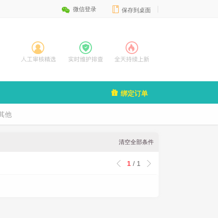


微信登录
保存到桌面

绑定订单
其他
清空全部条件
1
/ 1