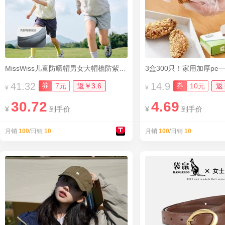
MissWiss儿童防晒帽男女大帽檐防紫外线夏季
3盒300只！家用加厚pe
41.32
14.9
券
券
7元
返￥3.6
10元
返
¥
¥
30.72
4.69
¥
到手价
¥
到手价
月销
100
/日销
10
月销
100
/日销
10