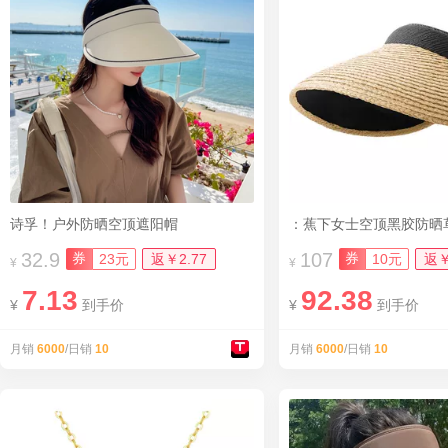
诗孚！户外防晒空顶遮阳帽
：蕉下女士空顶黑胶防晒
32.9
107
券
券
23元
返￥2.77
10元
返￥
¥
¥
7.13
92.38
¥
到手价
¥
到手价
月销
6000
/日销
10
月销
6000
/日销
10