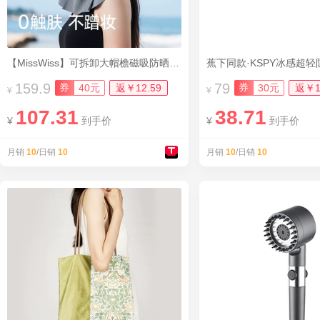
【MissWiss】可拆卸大帽檐磁吸防晒面罩
159.9
79
券
券
40元
返￥12.59
30元
返￥1
¥
¥
107.31
38.71
¥
到手价
¥
到手价
月销
10
/日销
10
月销
10
/日销
10