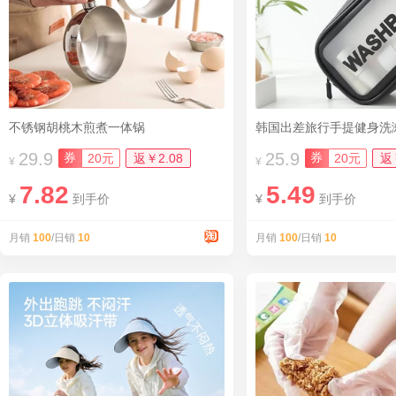
不锈钢胡桃木煎煮一体锅
韩国出差旅行手提健身洗
29.9
25.9
券
券
20元
返￥2.08
20元
返
¥
¥
7.82
5.49
¥
到手价
¥
到手价
月销
100
/日销
10
月销
100
/日销
10