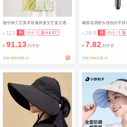
物兮物工艺美术玫瑰拼接文艺复古通勤包
戴喷花洒喷头强劲压手持
113
29.9
券
券
15元
返￥6.87
20元
返
¥
¥
91.13
7.82
¥
到手价
¥
到手价
月销
400
/日销
10
月销
100
/日销
10