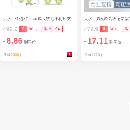
大水！任选5件儿童成人软毛牙刷10支
大水！男女款高级感素颜
99.9
79.9
券
券
90元
返￥1.04
60元
返
¥
¥
8.86
17.11
¥
到手价
¥
到手价
月销
2000
件
月销
2000
件