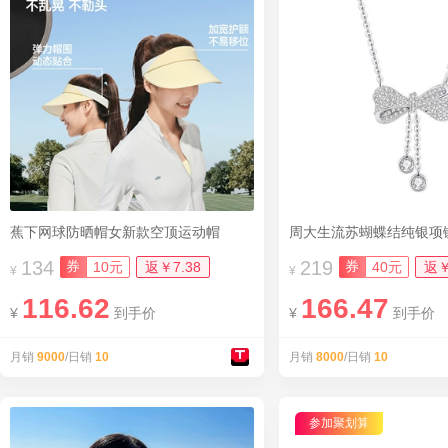
蕉下网球防晒帽女新款空顶运动帽
周大生流苏蝴蝶结纯银项
134
219
券
券
10元
返￥7.38
40元
返￥
¥
¥
116.62
166.47
¥
到手价
¥
到手价
月销
9000
/日销
10
月销
8000
/日销
10
参加聚划算