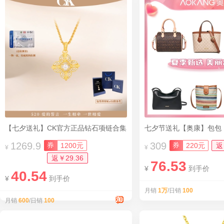
【七夕送礼】CK官方正品钻石项链合集
七夕节送礼【奥康】包包
1269.9
309
券
券
1200元
220元
返
¥
¥
返￥29.36
76.53
¥
到手价
40.54
¥
到手价
月销
1万
/日销
100
月销
600
/日销
100