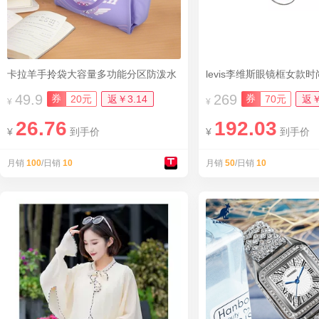
卡拉羊手拎袋大容量多功能分区防泼水
49.9
269
券
券
20元
返￥3.14
70元
返￥
¥
¥
26.76
192.03
¥
到手价
¥
到手价
月销
100
/日销
10
月销
50
/日销
10