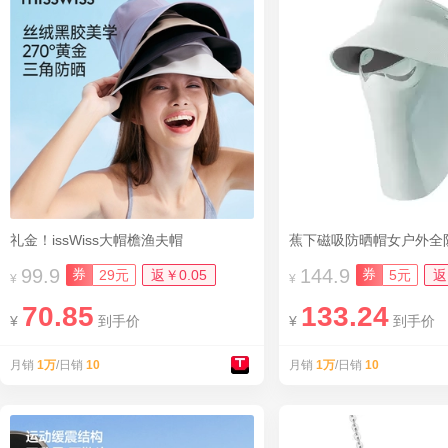
礼金！issWiss大帽檐渔夫帽
蕉下磁吸防晒帽女户外全
99.9
144.9
券
券
29元
返￥0.05
5元
返
¥
¥
70.85
133.24
¥
到手价
¥
到手价
月销
1万
/日销
10
月销
1万
/日销
10