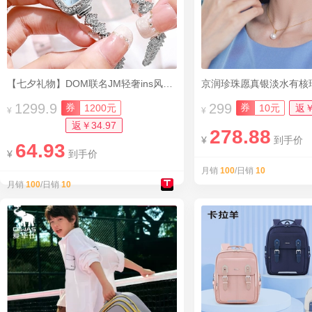
【七夕礼物】DOM联名JM轻奢ins风满钻女表
京润珍珠愿真银淡水有核
1299.9
299
券
券
1200元
10元
返￥
¥
¥
返￥34.97
278.88
¥
到手价
64.93
¥
到手价
月销
100
/日销
10
月销
100
/日销
10