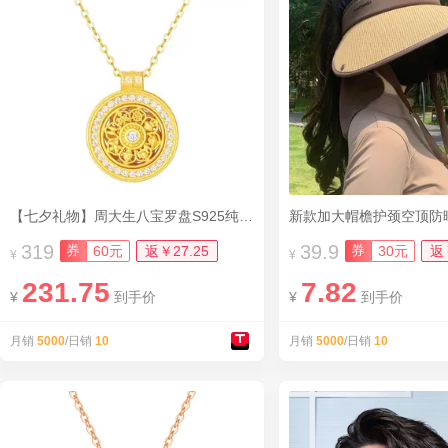
【七夕礼物】周大生八宝罗盘S925纯银项链
新款加大帽檐护颈空顶防
319
39.9
券
券
60元
返￥27.25
30元
返
¥
¥
231.75
7.82
¥
到手价
¥
到手价
月销
5000
/日销
10
月销
5000
/日销
10