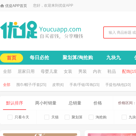

您好，欢迎来到优促APP
优促APP首页
每日必抢
聚划算/淘抢购
九块九
首页
全部
居家日用
母婴儿童
女装
男装
内衣
鞋品
配饰[15
全部
围巾/帽子/手套[25]
皮带[4]
手表/手链/耳饰[15]
手提包/钱包[10]
默认排序
两小时销量
总销量
价格
价格区间
只看今天
天猫
聚划算
淘抢购
九块