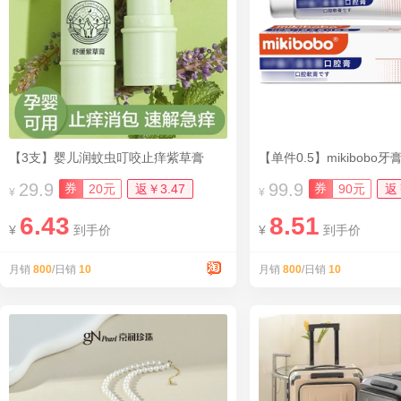
【3支】婴儿润蚊虫叮咬止痒紫草膏
29.9
99.9
券
券
20元
返￥3.47
90元
返
¥
¥
6.43
8.51
¥
到手价
¥
到手价
月销
800
/日销
10
月销
800
/日销
10