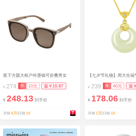
蕉下方圆大框户外墨镜可折叠男女
274
239
券
券
10元
返￥15.87
40元
返￥
¥
¥
248.13
178.06
¥
到手价
¥
到手价
月销
6万
/日销
10
月销
1万
/日销
10