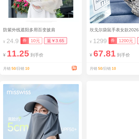
防紫外线遮阳多用百变披肩
坎戈尔袋鼠手表女款202
24.9
1299
券
券
10元
返￥3.65
1200元
¥
¥
11.25
67.81
¥
到手价
¥
到手价
月销
50
/日销
10
月销
50
/日销
10