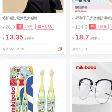
遮阳帽防紫外线大帽檐
小野和子贝壳空顶防晒帽
26.9
134.9
券
券
10元
返￥3.55
115元
¥
¥
13.35
18.7
¥
到手价
¥
到手价
月销
50
/日销
10
月销
1万
件