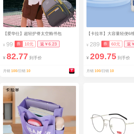
【爱华仕】超轻护脊太空舱书包
99
289
券
券
10元
返￥6.23
60元
返￥
¥
¥
82.77
209.75
¥
到手价
¥
到手价
月销
100
/日销
10
月销
100
/日销
10