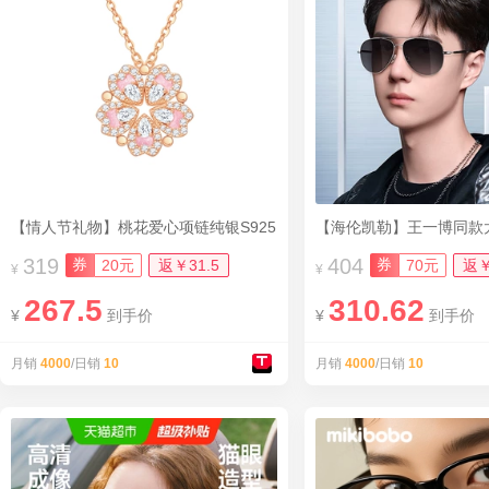
【情人节礼物】桃花爱心项链纯银S925
319
404
券
券
20元
返￥31.5
70元
返￥
¥
¥
267.5
310.62
¥
到手价
¥
到手价
月销
4000
/日销
10
月销
4000
/日销
10