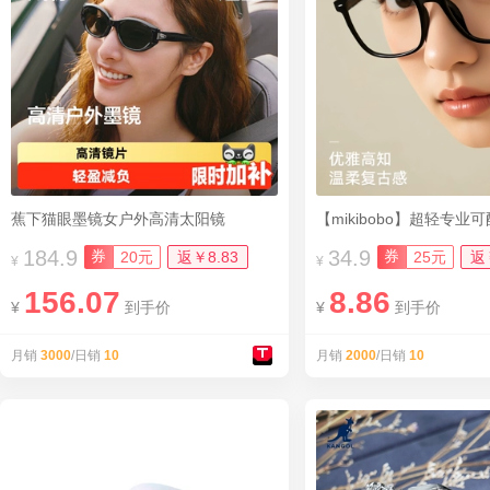
蕉下猫眼墨镜女户外高清太阳镜
184.9
34.9
券
券
20元
返￥8.83
25元
返
¥
¥
156.07
8.86
¥
到手价
¥
到手价
月销
3000
/日销
10
月销
2000
/日销
10