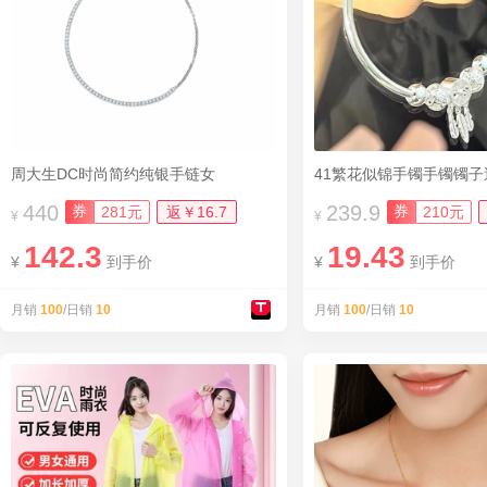
周大生DC时尚简约纯银手链女
440
239.9
券
券
281元
返￥16.7
210元
¥
¥
142.3
19.43
¥
到手价
¥
到手价
月销
100
/日销
10
月销
100
/日销
10