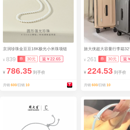
京润珍珠金豆豆18K极光小米珠项链
旅大侠超大容量行李箱3
839
261
券
券
30元
返￥22.65
30元
返￥
¥
¥
786.35
224.53
¥
到手价
¥
到手价
月销
600
/日销
10
月销
600
/日销
10