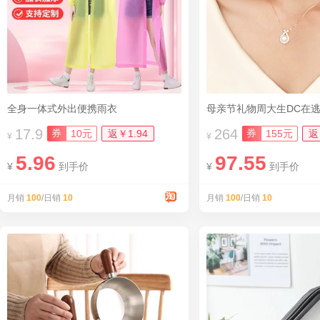
全身一体式外出便携雨衣
母亲节礼物周大生DC在
17.9
264
券
券
10元
返￥1.94
155元
返
¥
¥
5.96
97.55
¥
到手价
¥
到手价
月销
100
/日销
10
月销
100
/日销
10