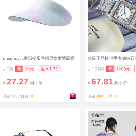
ohsunny儿童渐变蛋卷帽男女童遮阳帽
袋鼠正品情侣手表满钻石
59
1299
券
券
30元
返￥1.73
1200元
¥
¥
27.27
67.81
¥
到手价
¥
到手价
月销
2000
/日销
10
月销
2000
/日销
10