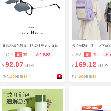
新款轻薄墨镜夹片防紫外线男女近视镜开车潮
卡拉羊5维小学生防下坠
129
259
券
券
30元
返￥6.93
70元
返￥
¥
¥
92.07
169.12
¥
到手价
¥
到手价
月销
1000
/日销
10
月销
1000
/日销
10