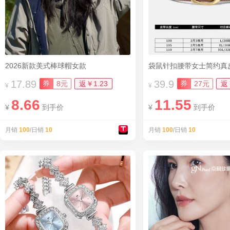
2026新款美式棒球帽女款
袋鼠针扣腰带女士简约真皮
17.89
39.9
券
券
8元
返￥1.23
27元
返
¥
¥
8.66
11.55
¥
到手价
¥
到手价
月销
100
/日销
10
月销
100
/日销
10