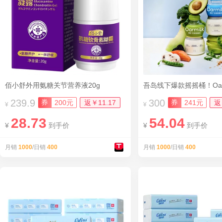
佰小舒外用氨糖关节营养液20g
239.9
300
券
券
200元
返￥11.17
241元
返
¥
¥
28.73
54.04
¥
到手价
¥
到手价
月销
1000
/日销
400
月销
1000
/日销
400