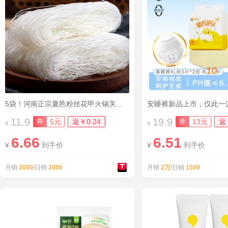
5袋！河南正宗夏邑粉丝花甲火锅关东煮
安睡裤新品上市，仅此一
11.9
19.9
券
券
5元
返￥0.24
13元
返
¥
¥
6.66
6.51
¥
到手价
¥
到手价
月销
2000
/日销
2000
月销
2万
/日销
1500