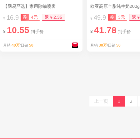
【网易严选】家用除螨喷雾
欧亚高原全脂纯牛奶200g*
16.9
49.9
券
券
4元
返￥2.35
3元
返￥
¥
¥
10.55
41.78
¥
到手价
¥
到手价
月销
40万
/日销
50
月销
30万
/日销
50
上一页
1
2