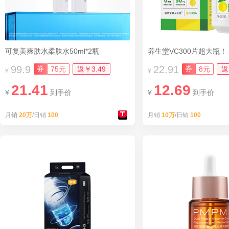
可复美爽肤水柔肤水50ml*2瓶
养生堂VC300片超大瓶！
99.9
22.91
券
券
75元
返￥3.49
8元
返
¥
¥
21.41
12.69
¥
到手价
¥
到手价
月销
20万
/日销
100
月销
10万
/日销
100