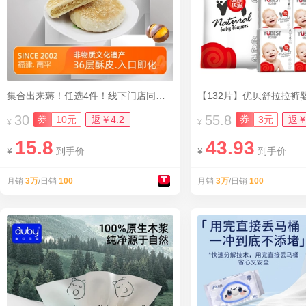
集合出来薅！任选4件！线下门店同款板栗饼
30
55.8
券
券
10元
返￥4.2
3元
返￥
¥
¥
15.8
43.93
¥
到手价
¥
到手价
月销
3万
/日销
100
月销
3万
/日销
100