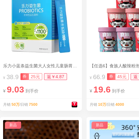
乐力小蓝条益生菌大人女性儿童肠胃肠道口腔
【任选6】食族人酸辣粉
38.9
66.9
券
券
25元
返￥4.87
45元
返
¥
¥
9.03
19.6
¥
到手价
¥
到手价
月销
50万
/日销
7500
月销
10万
/日销
4000
新品
新品