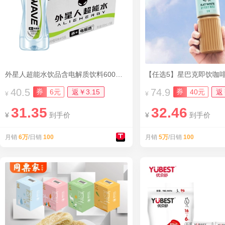
外星人超能水饮品含电解质饮料600mL*15瓶
【任选5】星巴克即饮咖
40.5
74.9
券
券
6元
返￥3.15
40元
返
¥
¥
31.35
32.46
¥
到手价
¥
到手价
月销
6万
/日销
100
月销
5万
/日销
100