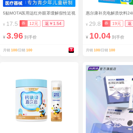
5贴MOTA医用远红外眼罩缓解假性近视
惠尔康补充电解质饮料248m
17.5
29.8
券
券
12元
返￥1.54
19元
返
¥
¥
3.96
10.04
¥
到手价
¥
到手价
月销
100
/日销
100
月销
100
/日销
100