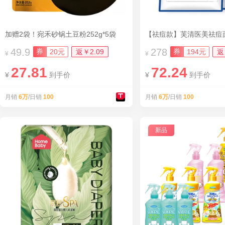
加赠2袋！宛禾砂锅土豆粉252g*5袋
【祛痘款】芙清医美祛痘面
49.9
278
券
券
20元
返￥2.09
194元
返
¥
¥
27.81
72.24
¥
到手价
¥
到手价
月销
6万
/日销
100
月销
6万
/日销
100
新品