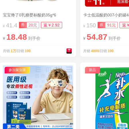
宝宝馋了0乳糖婴标酸奶35g*6
卡士低温酸奶007小奶罐440
41.4
150
券
券
20元
返￥2.92
91元
返￥
¥
¥
18.48
54.87
¥
到手价
¥
到手价
月销
1万
/日销
100
月销
4000
/日销
100
参加聚划算
新品