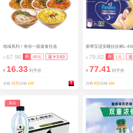
地域系列！有你一面速食任选
新帮宝适安睡拉拉裤L-4X
67.96
79.82
券
券
48元
返￥3.63
1元
返
¥
¥
16.33
77.41
¥
到手价
¥
到手价
月销
10万
/日销
100
月销
9万
/日销
100
新品