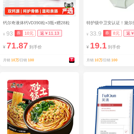
钙尔奇液体钙VD390粒×3瓶+赠28粒
93
33.9
券
券
10元
返￥11.13
8元
返￥
¥
¥
71.87
19.1
¥
到手价
¥
到手价
月销
10万
/日销
100
月销
10万
/日销
100