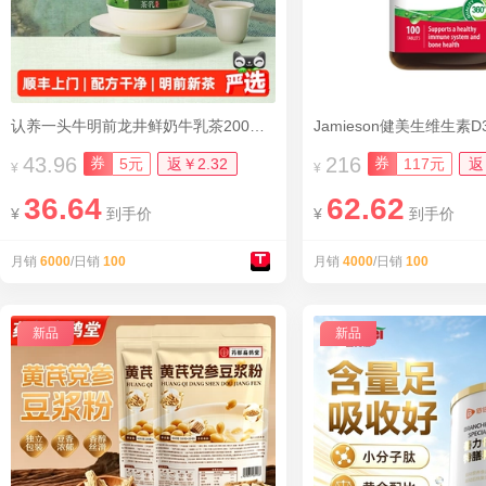
认养一头牛明前龙井鲜奶牛乳茶200mlx10瓶
Jamieson健美生维生素D
43.96
216
券
券
5元
返￥2.32
117元
返
¥
¥
36.64
62.62
¥
到手价
¥
到手价
月销
6000
/日销
100
月销
4000
/日销
100
新品
新品