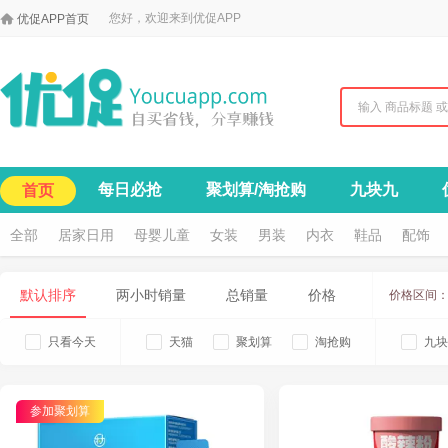

您好，欢迎来到优促APP
优促APP首页
每日必抢
聚划算/淘抢购
九块九
首页
全部
居家日用
母婴儿童
女装
男装
内衣
鞋品
配饰
默认排序
两小时销量
总销量
价格
价格区间
只看今天
天猫
聚划算
淘抢购
九块
参加聚划算