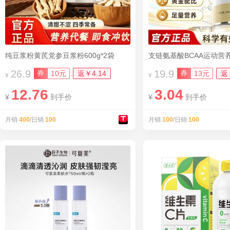
纯豆浆粉黄芪党参豆浆粉600g*2袋
支链氨基酸BCAA运动营
26.9
19.9
券
券
10元
返￥4.14
13元
返
¥
¥
12.76
3.04
¥
到手价
¥
到手价
月销
400
/日销
100
月销
100
/日销
100