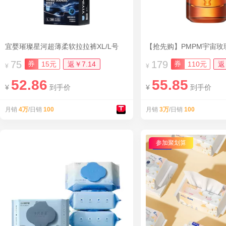
宜婴璀璨星河超薄柔软拉拉裤XL/L号
【抢先购】PMPM宇宙玫
75
179
券
券
15元
返￥7.14
110元
返
¥
¥
52.86
55.85
¥
到手价
¥
到手价
月销
4万
/日销
100
月销
3万
/日销
100
参加聚划算