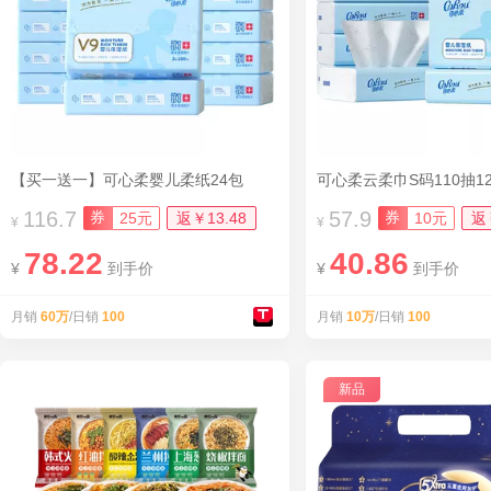
【买一送一】可心柔婴儿柔纸24包
116.7
57.9
券
券
25元
返￥13.48
10元
返
¥
¥
78.22
40.86
¥
到手价
¥
到手价
月销
60万
/日销
100
月销
10万
/日销
100
新品