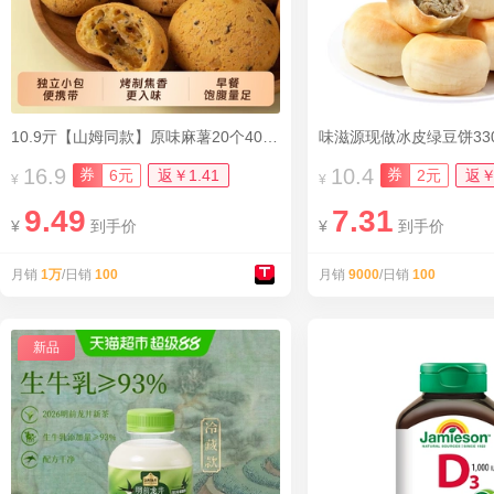
10.9亓【山姆同款】原味麻薯20个400G
味滋源现做冰皮绿豆饼330
16.9
10.4
券
券
6元
返￥1.41
2元
返￥
¥
¥
9.49
7.31
¥
到手价
¥
到手价
月销
1万
/日销
100
月销
9000
/日销
100
新品