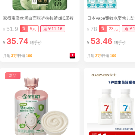
家得宝蚕丝蛋白面膜裤拉拉裤xl纸尿裤
51.9
78
券
券
5元
返￥11.16
23元
返￥1
¥
¥
35.74
53.46
¥
到手价
¥
到手价
月销
3万
/日销
100
月销
2万
/日销
100
新品