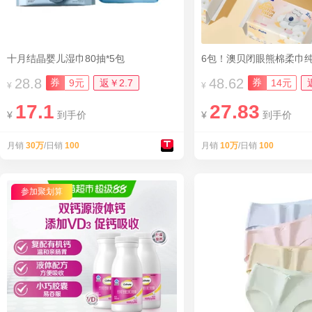
十月结晶婴儿湿巾80抽*5包
6包！澳贝闭眼熊棉柔巾
28.8
48.62
券
券
9元
返￥2.7
14元
¥
¥
17.1
27.83
¥
到手价
¥
到手价
月销
30万
/日销
100
月销
10万
/日销
100
参加聚划算