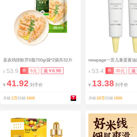
圣农鸡排欧芹0脂700g/袋*2袋共32片
newpage一页儿童蛋黄
53.9
53.4
券
券
5元
返￥6.98
35元
返
¥
¥
41.92
13.38
¥
到手价
¥
到手价
月销
1万
/日销
1000
月销
20万
/日销
1000