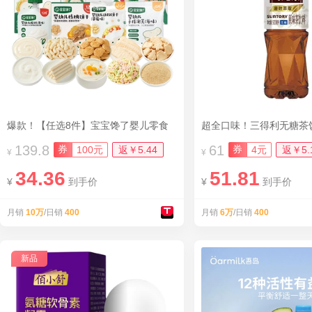
爆款！【任选8件】宝宝馋了婴儿零食
139.8
61
券
券
100元
返￥5.44
4元
返￥5.
¥
¥
34.36
51.81
¥
到手价
¥
到手价
月销
10万
/日销
400
月销
6万
/日销
400
新品