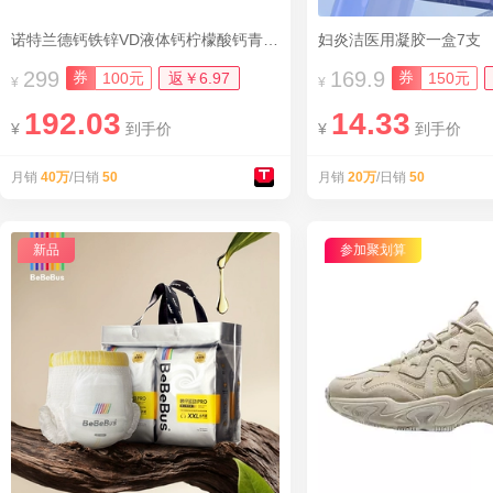
诺特兰德钙铁锌VD液体钙柠檬酸钙青少年
妇炎洁医用凝胶一盒7支
299
169.9
券
券
100元
返￥6.97
150元
¥
¥
192.03
14.33
¥
到手价
¥
到手价
月销
40万
/日销
50
月销
20万
/日销
50
新品
参加聚划算