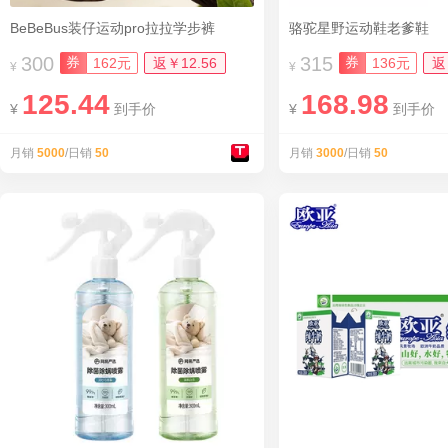
BeBeBus装仔运动pro拉拉学步裤
骆驼星野运动鞋老爹鞋
300
315
券
券
162元
返￥12.56
136元
返
¥
¥
125.44
168.98
¥
到手价
¥
到手价
月销
5000
/日销
50
月销
3000
/日销
50