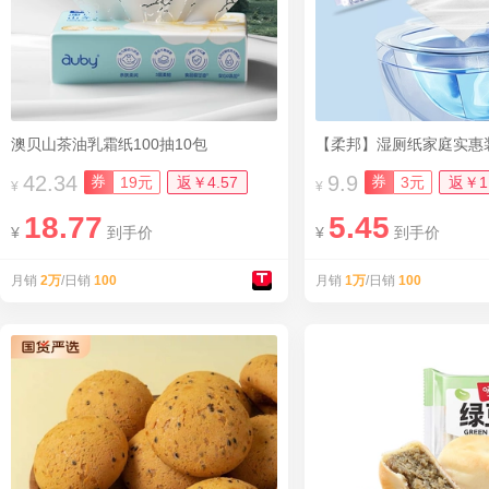
澳贝山茶油乳霜纸100抽10包
【柔邦】湿厕纸家庭实惠装
42.34
9.9
券
券
19元
返￥4.57
3元
返￥1
¥
¥
18.77
5.45
¥
到手价
¥
到手价
月销
2万
/日销
100
月销
1万
/日销
100