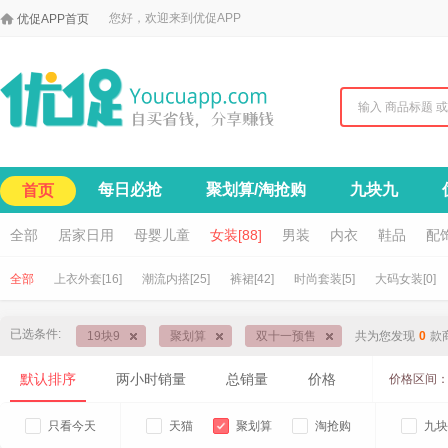

您好，欢迎来到优促APP
优促APP首页
每日必抢
聚划算/淘抢购
九块九
首页
全部
居家日用
母婴儿童
女装[88]
男装
内衣
鞋品
配
全部
上衣外套[16]
潮流内搭[25]
裤裙[42]
时尚套装[5]
大码女装[0]
已选条件:
19块9
聚划算
双十一预售
共为您发现
0
款
默认排序
两小时销量
总销量
价格
价格区间
只看今天
天猫
聚划算
淘抢购
九块