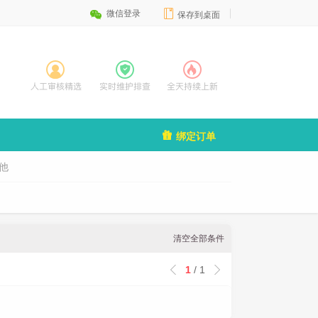


微信登录
保存到桌面

绑定订单
他
清空全部条件
1
/ 1