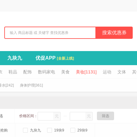
搜索优惠券
九块九
优促APP
[全新上线]
衣
鞋品
配饰
数码家电
美食
美妆[1131]
运动
文体
其
水[242]
身体护理[361]
格
价格区间：
元
元
筛选
淘抢购
九块九
19块9
29块9