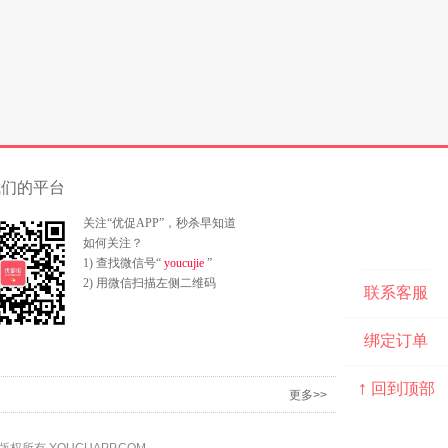
我们的平台
关注“优促APP”，秒杀早知道
如何关注？
1) 查找微信号“
youcujie
”
2) 用微信扫描左侧二维码
联系客服
绑定订单
↑
回到顶部
更多>>