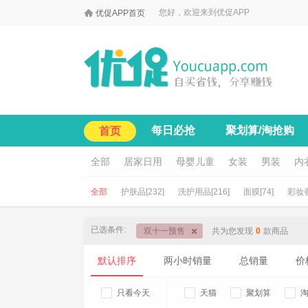

您好，欢迎来到优促APP
优促APP首页
每日必抢
聚划算/淘抢购
首页
全部
居家日用
母婴儿童
女装
男装
内
全部
护肤品[232]
洗护用品[216]
面膜[74]
彩妆香
已选条件:
双十一预售
共为您发现
0
款商品
默认排序
两小时销量
总销量
价
只看今天
天猫
聚划算