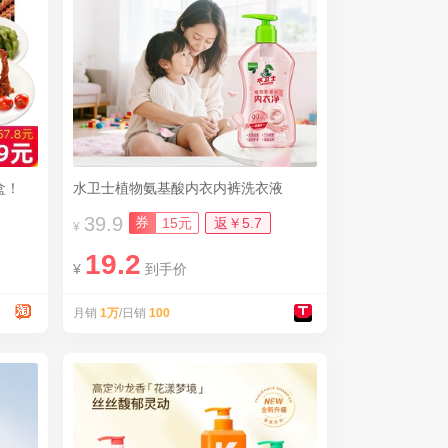
盒！
水卫士植物氨基酸内衣内裤洗衣液
39.9
券
15元
返￥5.7
¥
19.2
¥
到手价
月销
1万
/日销
100