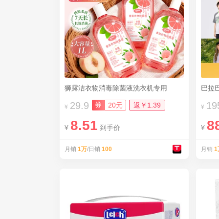
狮露洁衣物消毒除菌液洗衣机专用
巴拉
29.9
19
券
20元
返￥1.39
¥
¥
8.51
8
¥
到手价
¥
月销
1万
/日销
100
月销
1