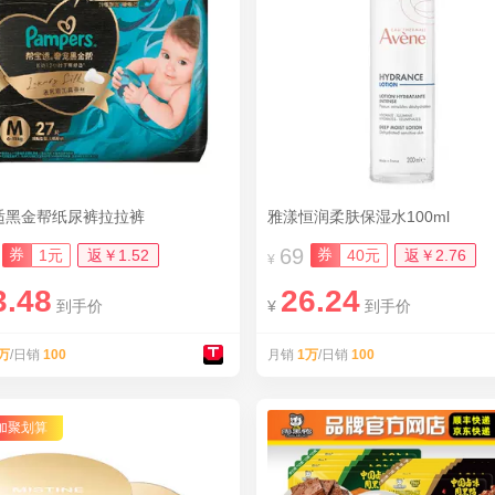
适黑金帮纸尿裤拉拉裤
雅漾恒润柔肤保湿水100ml
69
券
券
1元
返￥1.52
40元
返￥2.76
¥
3.48
26.24
到手价
¥
到手价
万
/日销
100
月销
1万
/日销
100
加聚划算