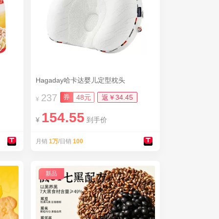
Hagaday哈卡达婴儿定型枕头
237
券
48元
返￥34.45
¥
154.55
¥
到手价
月销
1万
/日销
100
新品