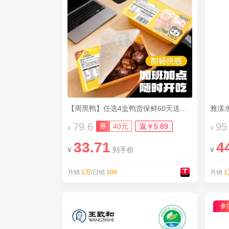
【周黑鸭】任选4盒鸭货保鲜60天送手撕鸡脖
雅漾水
79.6
95
券
40元
返￥5.89
¥
¥
33.71
4
¥
到手价
¥
月销
1万
/日销
100
月销
1
参