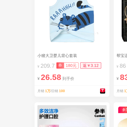
小猪大卫婴儿背心套装
帮宝
209.7
86
券
180元
返￥3.12
¥
¥
26.58
8
¥
到手价
¥
月销
1万
/日销
100
月销
1
参