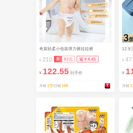
奇莫轻柔小包装弹力裤拉拉裤
210
47
券
83元
返￥4.45
¥
¥
122.55
1
¥
到手价
¥
月销
1万
/日销
100
月销
1