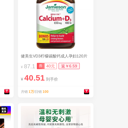
健美生VD3柠檬碳酸钙成人孕妇120片
87.1
券
40元
返￥6.59
¥
40.51
¥
到手价
月销
1万
/日销
100