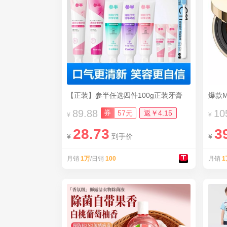
【正装】参半任选四件100g正装牙膏
爆款M
89.88
10
券
57元
返￥4.15
¥
¥
28.73
3
¥
到手价
¥
月销
1万
/日销
100
月销
1