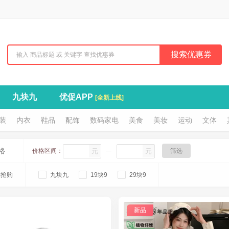
搜索优惠券
九块九
优促APP
[全新上线]
装
内衣
鞋品
配饰
数码家电
美食
美妆
运动
文体
格
价格区间：
元
元
筛选
淘抢购
九块九
19块9
29块9
新品