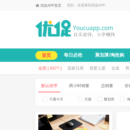

您好，欢迎来到优促APP
优促APP首页
每日必抢
聚划算/淘抢购
首页
全部 [ 9377 ]
居家日用
母婴儿童
女装
男
默认排序
两小时销量
总销量
价
只看今天
天猫
聚划算