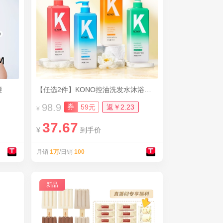
腰
【任选2件】KONO控油洗发水沐浴露合集
98.9
券
59元
返￥2.23
¥
37.67
¥
到手价
月销
1万
/日销
100
新品