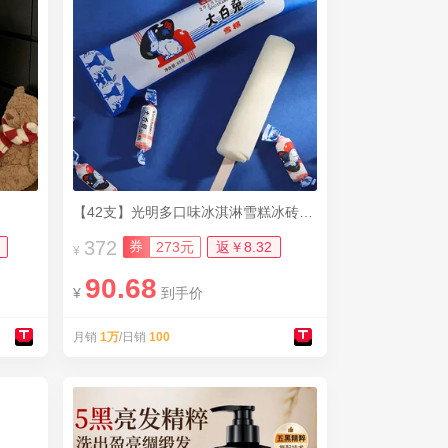
【42支】光明多口味冰淇淋雪糕冰砖8组包邮
372
券
273元
返￥8.32
¥
90.68
¥
到手价
月销
1万
/日销
100