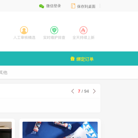


微信登录
保存到桌面

绑定订单
其他
7
/ 94