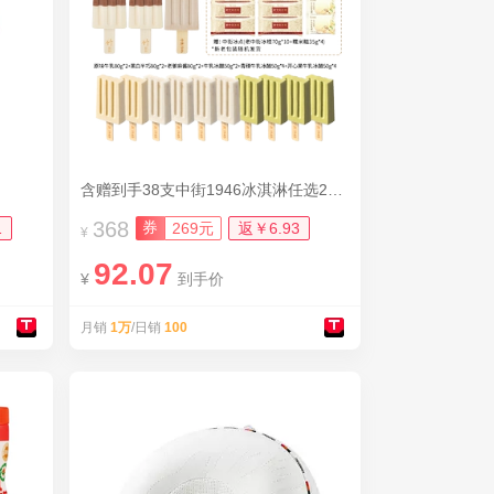
含赠到手38支中街1946冰淇淋任选23赠15支
368
券
1
269元
返￥6.93
¥
92.07
¥
到手价
月销
1万
/日销
100