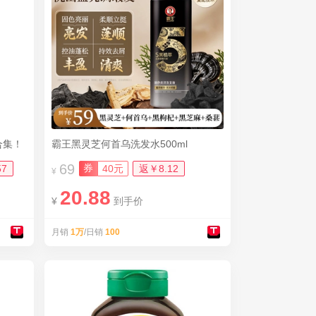
合集！
霸王黑灵芝何首乌洗发水500ml
69
券
57
40元
返￥8.12
¥
20.88
¥
到手价
月销
1万
/日销
100