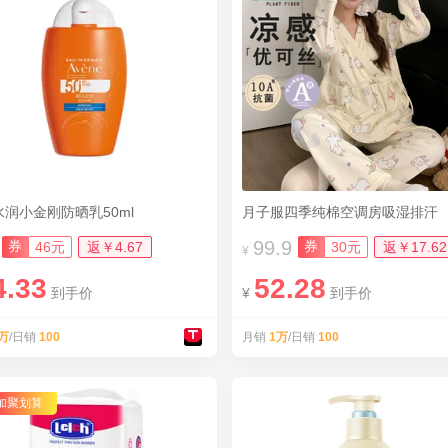
润小金刚防晒乳50ml
月子服四季纯棉空调房吸湿排汗
99.9
券
券
46元
返￥4.67
30元
返￥17.62
¥
4.33
52.28
到手价
¥
到手价
万
/日销
100
月销
1万
/日销
100
加聚划算