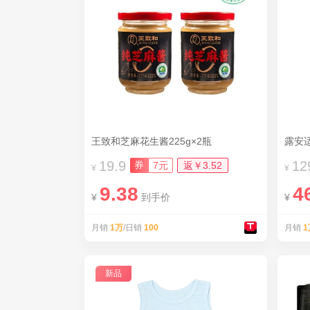
王致和芝麻花生酱225g×2瓶
19.9
12
券
7元
返￥3.52
¥
¥
9.38
4
¥
到手价
¥
月销
1万
/日销
100
月销
1
新品