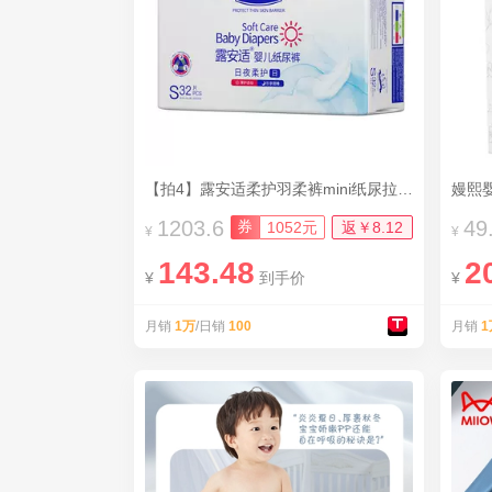
【拍4】露安适柔护羽柔裤mini纸尿拉拉裤
嫚熙
1203.6
49
券
1052元
返￥8.12
¥
¥
143.48
2
¥
到手价
¥
月销
1万
/日销
100
月销
1