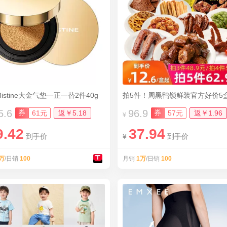
istine大金气垫一正一替2件40g
拍5件！周黑鸭锁鲜装官方好价5
5.6
96.9
券
券
61元
返￥5.18
57元
返￥1.96
¥
9.42
37.94
到手价
¥
到手价
万
/日销
100
月销
1万
/日销
100