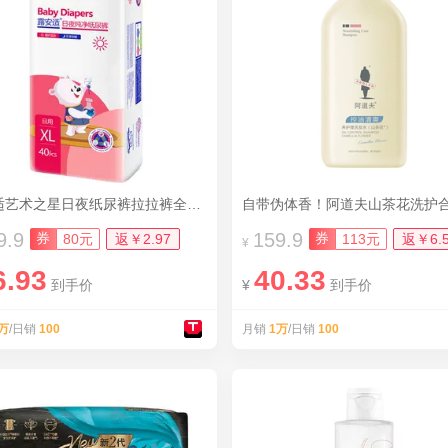
露安适艺术之星日夜纸尿裤拉拉裤全尺码
自带伪体香！阿道夫山茶花洗护
9.9
159.9
券
券
80元
返￥2.97
113元
返￥6.
¥
6.93
40.33
到手价
¥
到手价
万
/日销
100
月销
1万
/日销
100