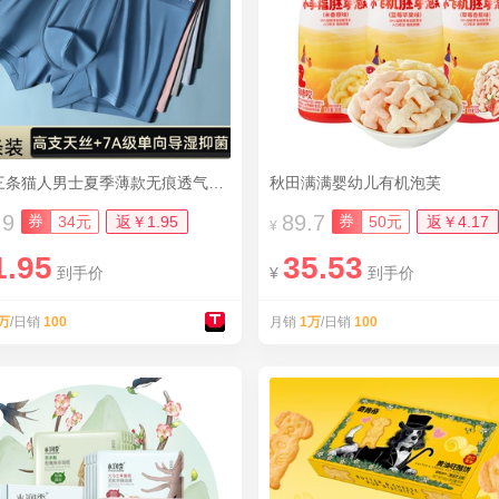
12.9三条猫人男士夏季薄款无痕透气平角裤
秋田满满婴幼儿有机泡芙
.9
89.7
券
券
34元
返￥1.95
50元
返￥4.17
¥
1.95
35.53
到手价
¥
到手价
万
/日销
100
月销
1万
/日销
100