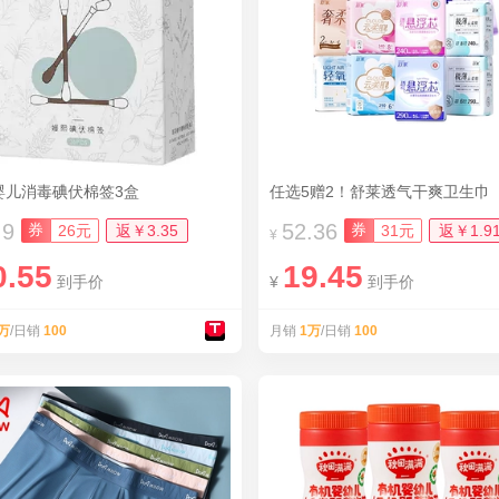
婴儿消毒碘伏棉签3盒
任选5赠2！舒莱透气干爽卫生巾
.9
52.36
券
券
26元
返￥3.35
31元
返￥1.9
¥
0.55
19.45
到手价
¥
到手价
万
/日销
100
月销
1万
/日销
100