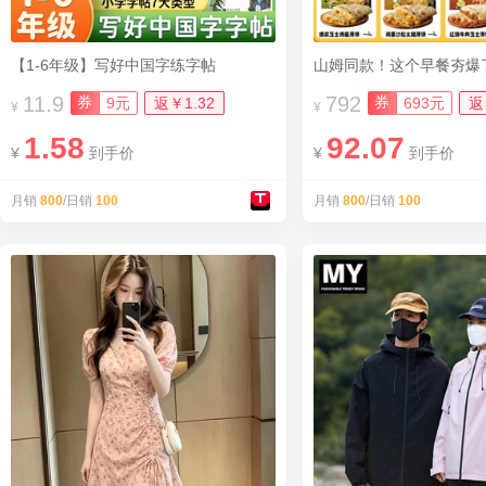
【1-6年级】写好中国字练字帖
11.9
792
券
券
9元
返￥1.32
693元
返
¥
¥
1.58
92.07
¥
到手价
¥
到手价
月销
800
/日销
100
月销
800
/日销
100