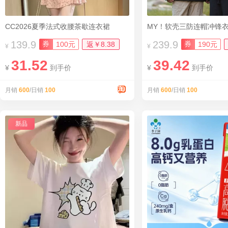
CC2026夏季法式收腰茶歇连衣裙
MY！软壳三防连帽冲锋
139.9
239.9
券
券
100元
返￥8.38
190元
¥
¥
31.52
39.42
¥
到手价
¥
到手价
月销
600
/日销
100
月销
600
/日销
100
新品