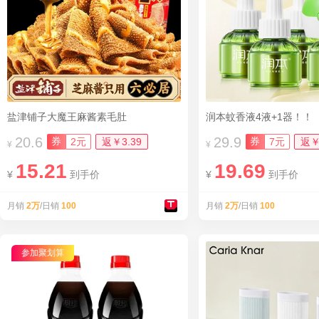
盐津铺子大魔王麻酱素毛肚
润本蚊香液4液+1器！！
20.6
29.9
券
券
2元
返￥3.39
7元
返￥
¥
¥
15.21
19.69
¥
到手价
¥
到手价
月销
2万
/日销
100
月销
2万
/日销
100
参加聚划算