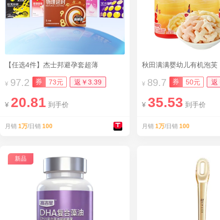
【任选4件】杰士邦避孕套超薄
秋田满满婴幼儿有机泡芙
97.2
89.7
券
券
73元
返￥3.39
50元
返
¥
¥
20.81
35.53
¥
到手价
¥
到手价
月销
1万
/日销
100
月销
1万
/日销
100
新品