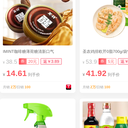
IMINT咖啡糖薄荷糖清新口气
圣农鸡排欧芹0脂700g/袋
38.5
53.9
券
券
20元
返￥3.89
5元
返￥
¥
¥
14.61
41.92
¥
到手价
¥
到手价
月销
2万
/日销
100
月销
2万
/日销
100