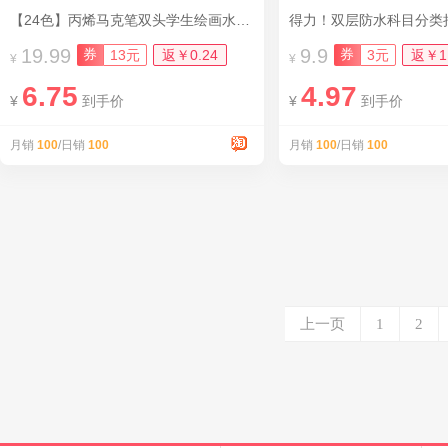
【24色】丙烯马克笔双头学生绘画水彩笔
得力！双层防水科目分类
19.99
9.9
券
券
13元
返￥0.24
3元
返￥1
¥
¥
6.75
4.97
¥
到手价
¥
到手价
月销
100
/日销
100
月销
100
/日销
100
上一页
1
2