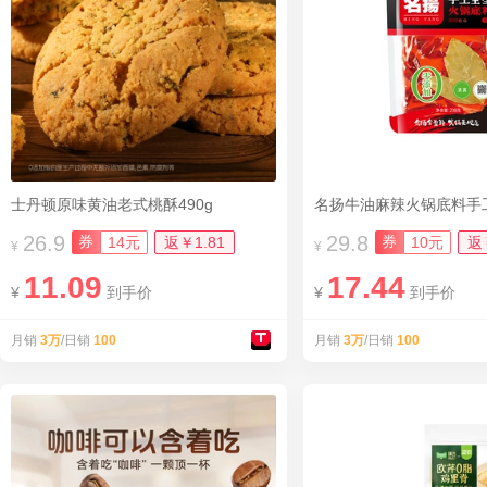
士丹顿原味黄油老式桃酥490g
26.9
29.8
券
券
14元
返￥1.81
10元
返
¥
¥
11.09
17.44
¥
到手价
¥
到手价
月销
3万
/日销
100
月销
3万
/日销
100