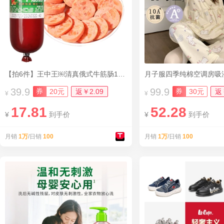
【拍6件】王中王￼清真俄式牛筋肠180g*6根
月子服四季纯棉空调房吸
39.9
99.9
券
券
20元
返￥2.09
30元
返
¥
¥
17.81
52.28
¥
到手价
¥
到手价
月销
1万
/日销
100
月销
1万
/日销
100