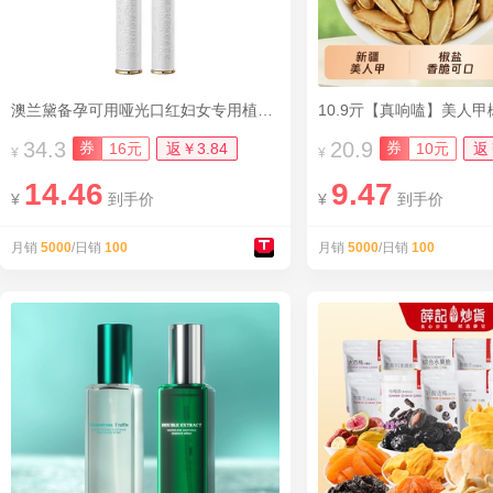
澳兰黛备孕可用哑光口红妇女专用植物化妆品
34.3
20.9
券
券
16元
返￥3.84
10元
返
¥
¥
14.46
9.47
¥
到手价
¥
到手价
月销
5000
/日销
100
月销
5000
/日销
100