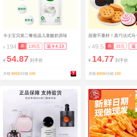
卡士宝贝第二餐低温儿童酸奶原味
甜蜜不重样！真巧法式马
194
49.5
券
券
135元
返￥4.13
33元
返
¥
¥
54.87
14.77
¥
到手价
¥
到手价
月销
8000
/日销
100
月销
8000
/日销
100