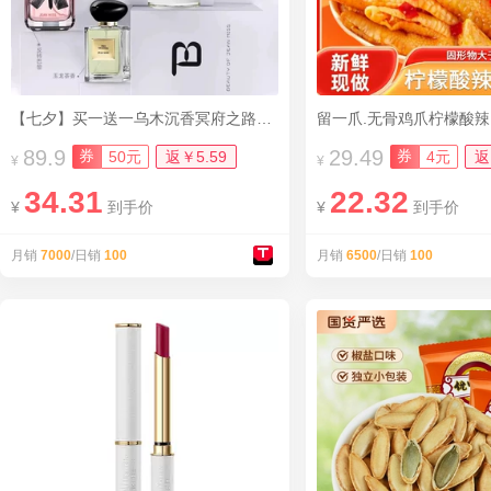
【七夕】买一送一乌木沉香冥府之路香水
89.9
29.49
券
券
50元
返￥5.59
4元
返
¥
¥
34.31
22.32
¥
到手价
¥
到手价
月销
7000
/日销
100
月销
6500
/日销
100