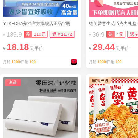
YTKFDHA藻油官方旗舰店正品*2瓶
139.9
36.9
券
券
110元
返￥11.72
4元
返￥
¥
¥
18.18
29.44
¥
到手价
¥
到手价
月销
1000
/日销
100
月销
1000
/日销
100
新品