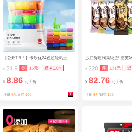
【公开7.9！】卡乐优24色超轻粘土
抄底价吃到高级货!!德芙
24.9
220
券
券
15元
返￥1.04
131元
返
¥
¥
8.86
82.76
¥
到手价
¥
到手价
月销
4万
/日销
100
月销
4万
/日销
100