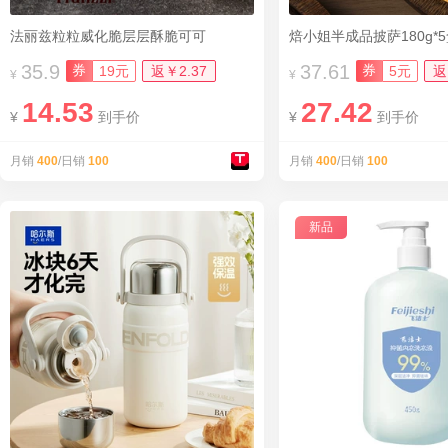
法丽兹粒粒威化脆层层酥脆可可
焙小姐半成品披萨180g*
35.9
37.61
券
券
19元
返￥2.37
5元
返
¥
¥
14.53
27.42
¥
到手价
¥
到手价
月销
400
/日销
100
月销
400
/日销
100
新品