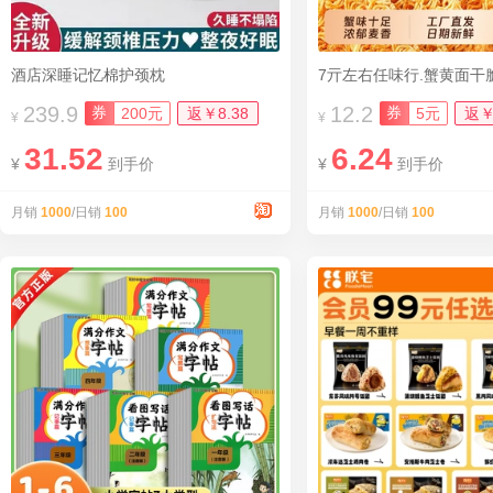
酒店深睡记忆棉护颈枕
7亓左右任味行.蟹黄面干脆
239.9
12.2
券
券
200元
返￥8.38
5元
返￥
¥
¥
31.52
6.24
¥
到手价
¥
到手价
月销
1000
/日销
100
月销
1000
/日销
100