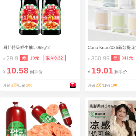
厨邦特级鲜生抽1.06kg*2
Caria Knar2026新
29.9
360.99
券
券
19元
返￥0.32
341元
¥
¥
10.58
19.01
¥
到手价
¥
到手价
月销
2万
/日销
100
月销
2万
/日销
100