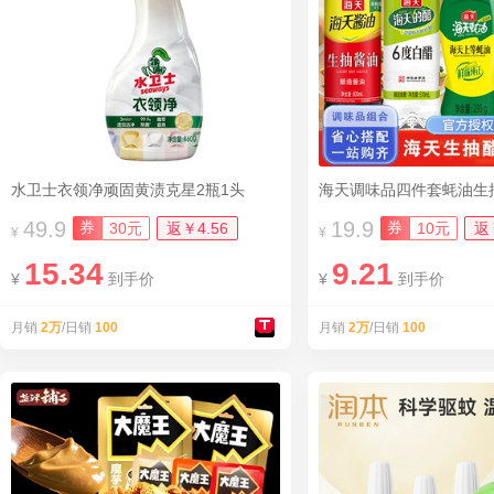
水卫士衣领净顽固黄渍克星2瓶1头
49.9
19.9
券
券
30元
返￥4.56
10元
返
¥
¥
15.34
9.21
¥
到手价
¥
到手价
月销
2万
/日销
100
月销
2万
/日销
100