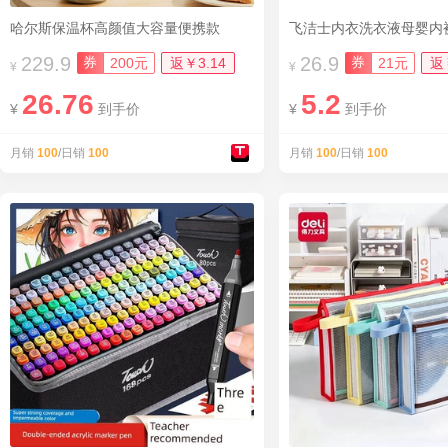
哈尔斯保温杯高颜值大容量便携款
飞洁士内衣洗衣液母婴内
229.9
26.9
券
券
200元
返￥3.14
21元
返
¥
¥
26.76
5.2
¥
到手价
¥
到手价
月销
100
/日销
100
月销
100
/日销
100