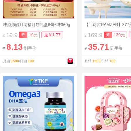
味滋源皓月纳福月饼礼盒6饼6味360g
19.9
169.9
券
券
10元
返￥1.77
130元
¥
¥
8.13
35.71
¥
到手价
¥
到手价
月销
1500
/日销
100
月销
1500
/日销
100