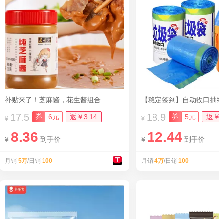
补贴来了！芝麻酱，花生酱组合
17.5
18.9
券
券
6元
返￥3.14
5元
返￥
¥
¥
8.36
12.44
¥
到手价
¥
到手价
月销
5万
/日销
100
月销
4万
/日销
100