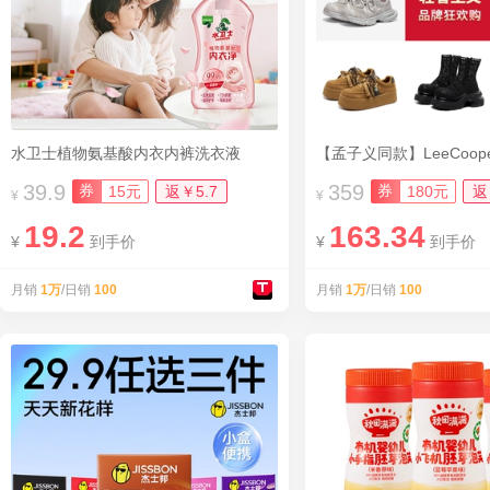
水卫士植物氨基酸内衣内裤洗衣液
39.9
359
券
券
15元
返￥5.7
180元
返
¥
¥
19.2
163.34
¥
到手价
¥
到手价
月销
1万
/日销
100
月销
1万
/日销
100