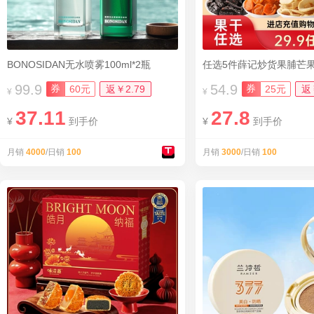
BONOSIDAN无水喷雾100ml*2瓶
任选5件薛记炒货果脯芒
99.9
54.9
券
券
60元
返￥2.79
25元
返
¥
¥
37.11
27.8
¥
到手价
¥
到手价
月销
4000
/日销
100
月销
3000
/日销
100