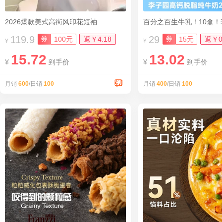
2026爆款美式高街风印花短袖
119.9
29
券
券
100元
返￥4.18
15元
返￥0
¥
¥
15.72
13.02
¥
到手价
¥
到手价
月销
600
/日销
100
月销
400
/日销
100