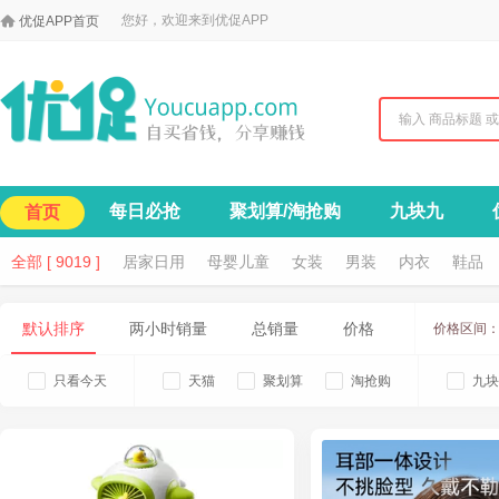

您好，欢迎来到优促APP
优促APP首页
每日必抢
聚划算/淘抢购
九块九
首页
全部 [ 9019 ]
居家日用
母婴儿童
女装
男装
内衣
鞋品
默认排序
两小时销量
总销量
价格
价格区间
只看今天
天猫
聚划算
淘抢购
九块