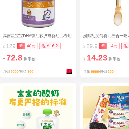
高吉星宝宝DHA藻油软胶囊婴幼儿专用
129
29.9
券
券
40元
返￥16.2
14元
返
¥
¥
72.8
14.23
¥
到手价
¥
到手价
月销
9000
/日销
100
月销
9000
/日销
100