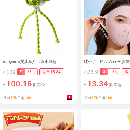
babycare婴儿车八爪鱼小风扇
破价了！MissWiss全脸
139
26.9
券
券
23元
返￥15.84
12元
返
¥
¥
100.16
13.34
¥
到手价
¥
到手价
月销
5万
/日销
100
月销
5万
/日销
100